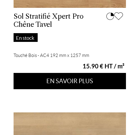
Sol Stratifié Xpert Pro
Chêne Tavel
En stock
Touché Bois - AC4 192 mm x 1257 mm
15.90 € HT / m²
EN SAVOIR PLUS