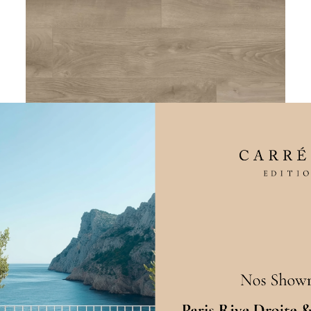
Sol Stratifié Xpert Pro
Chêne Amélia
En stock