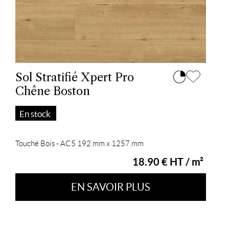
Sol Stratifié Xpert Pro
Chêne Boston
En stock
Touché Bois - AC5 192 mm x 1257 mm
18.90 € HT / m²
EN SAVOIR PLUS