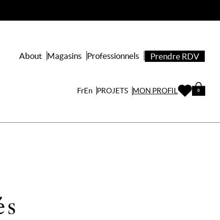
About
Magasins
Professionnels
Prendre RDV
PROJETS
Fr
En
MON PROFIL
0
és