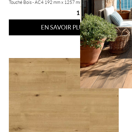
Touché Bois - AC4 192 mm x 1257 mm
15.90 € HT / m²
EN SAVOIR PLUS