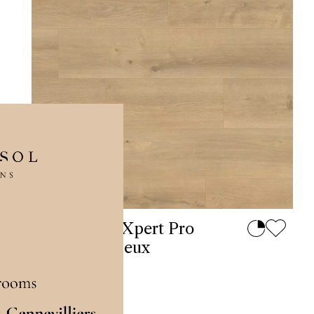
Sol Stratifié Xpert Pro
Chêne Brumeux
En stock