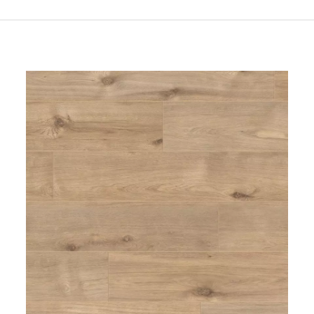
Teintes
Prix
15,
8)
4)
Stock
ue
(4)
En stock
éenne
(12)
uffant
(16)