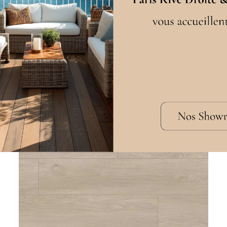
Touché Bois - AC4 192 mm x 1257 mm
15.90 € HT / m²
EN SAVOIR PLUS