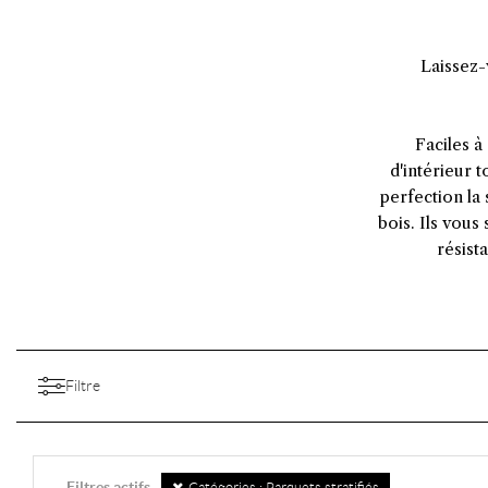
Laissez-
Faciles à
d'intérieur 
perfection la
bois. Ils vous
résista
Filtre
Filtres actifs
Catégories : Parquets stratifiés