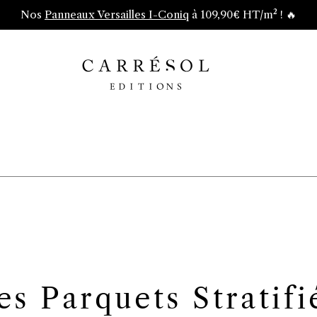
Nos
Panneaux Versailles I-Coniq
à 109,90€ HT/m² ! 🔥
es Parquets Stratifi