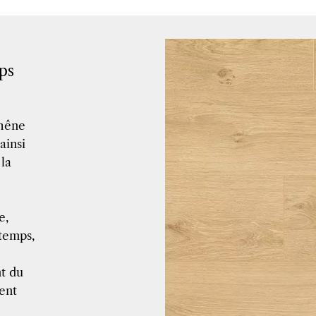
ps
Chêne
ainsi
 la
e,
 temps,
nt du
ment