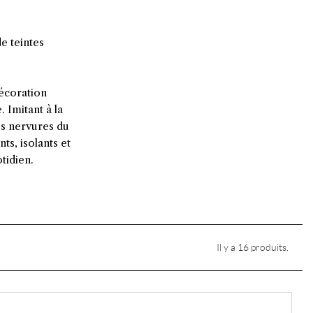
e teintes
décoration
 Imitant à la
es nervures du
ts, isolants et
otidien.
Il y a 16 produits.