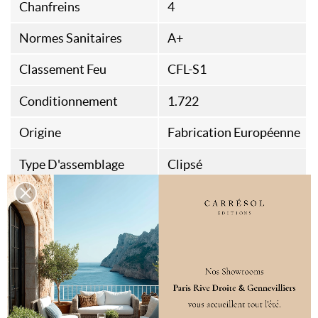
Chanfreins
4
Normes Sanitaires
A+
Classement Feu
CFL-S1
Conditionnement
1.722
Origine
Fabrication Européenne
Type D'assemblage
Clipsé
Destination
Sol intérieur
Spécificités
Classe 32
Compatible sol
chauffant
Fort traffic