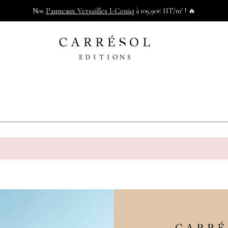
Panneaux Versailles I-Coniq
Nos
à 109,90€ HT/m² ! 🔥