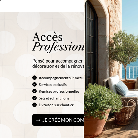
Accès
Professionnels
Pensé pour accompagner au quotidien les professionn
décoration et de la rénovation, profitez d’un service
Accompagnement sur mesure
Services exclusifs
Remises professionnelles
Sets et échantillons
Livraison sur chantier
JE CRÉE MON COMPTE