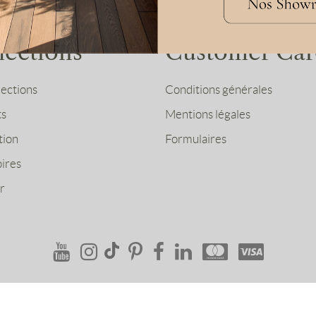
lections
Customer Car
lections
Conditions générales
ts
Mentions légales
tion
Formulaires
ires
r