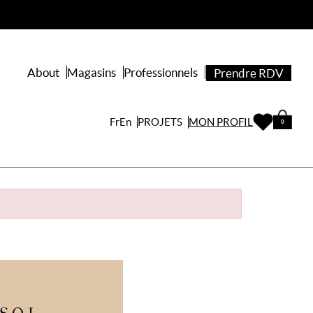
About
Magasins
Professionnels
Prendre RDV
PROJETS
Fr
En
MON PROFIL
0