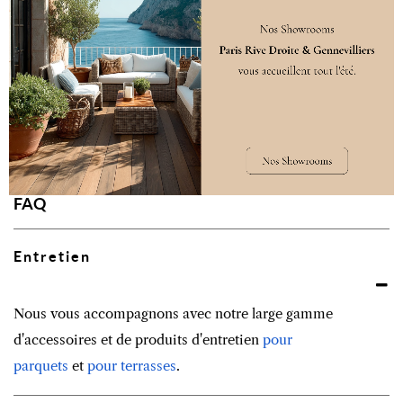
matière avec une maîtrise technique sans pareil.
Ce cercle de confiance nous permet de vous offrir
des créations d’exception, dont la longévité peut
s’étendre de dix ans à toute une vie, selon l’usage et
l’entretien.
FAQ
Entretien
Nous vous accompagnons avec notre large gamme
d'accessoires et de produits d'entretien
pour
parquets
et
pour terrasses
.