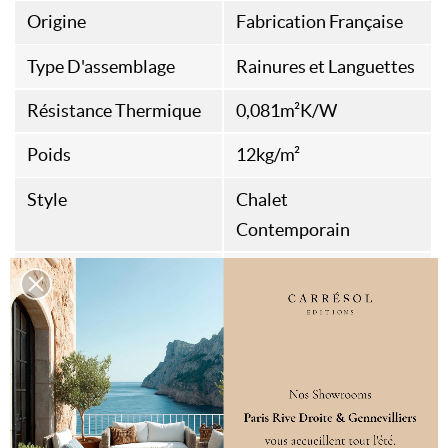
Origine
Fabrication Française
Type D'assemblage
Rainures et Languettes
Résistance Thermique
0,081m²K/W
Poids
12kg/m²
Style
Chalet
Contemporain
Destination
Sol intérieur
Spécificités
Compatible sol
chauffant