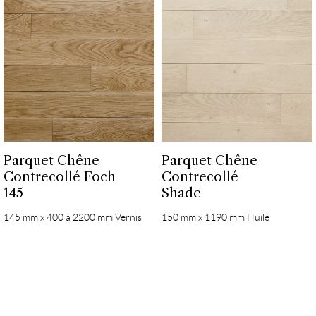
Parquet Chêne
Parquet Chêne
Contrecollé Foch
Contrecollé
145
Shade
145 mm x 400 à 2200 mm Vernis
150 mm x 1190 mm Huilé