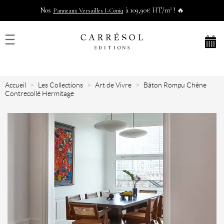
Nos
à 109,90€ HT/m² ! 🔥
Panneaux Versailles I-Coniq
Accueil
Les Collections
Art de Vivre
Bâton Rompu Chêne
Contrecollé Hermitage