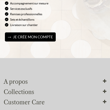
Accompagnement sur mesure
Services exclusifs
Remises professionnelles
Sets et échantillons
Livraison sur chantier
JE CRÉE MON COMPTE
A propos
Collections
Tout sur nous
Customer Care
Nos ateliers
Nos collections