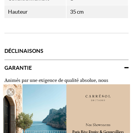
Hauteur
35 cm
DÉCLINAISONS
GARANTIE
Animés par une exigence de qualité absolue, nous
supervisons avec soin chaque étape du processus de
fabrication, depuis la sélection des essences
jusqu’aux finitions les plus délicates. Cette attention
constante portée au détail nous permet de garantir
des créations à la hauteur de vos exigences. Nos
maîtres artisans au sein de nos ateliers subliment la