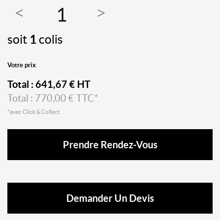
soit
1
colis
Votre prix
Total :
641,67
€ HT
Total :
770,00
€ TTC*
*avec Click & Collect
Prendre Rendez-Vous
Demander Un Devis