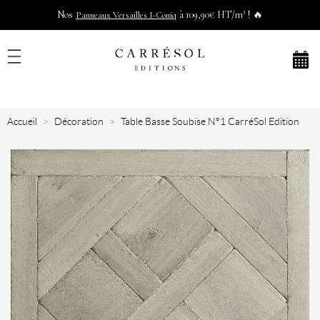
Nos
à 109,90€ HT/m² ! 🔥
Panneaux Versailles I-Coniq
Accueil
Décoration
Table Basse Soubise N°1 CarréSol Edition