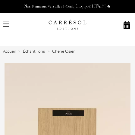
Nos
à 109,90€ HT/m² ! 🔥
Panneaux Versailles I-Coniq
Accueil
Échantillons
Chêne Osier