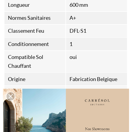
Longueur
600 mm
Normes Sanitaires
A+
Classement Feu
DFL-S1
Conditionnement
1
Compatible Sol
oui
Chauffant
Origine
Fabrication Belgique
Type D'assemblage
Collée
Rainures et Languettes
Aspect
Vieilli Brossé Fort
Résistance Thermique
0.083m²​​K/W