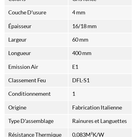
Couche D'usure
4 mm
Épaisseur
16/18 mm
Largeur
60 mm
Longueur
400 mm
Emission Air
E1
Classement Feu
DFL-S1
Conditionnement
1
Origine
Fabrication Italienne
Type D'assemblage
Rainures et Languettes
Résistance Thermique
0,083M²K/W