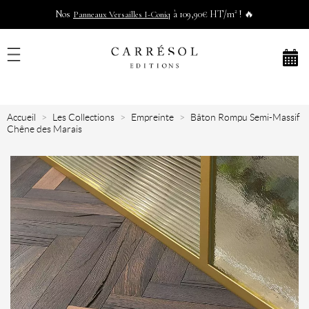
Nos
à 109,90€ HT/m² ! 🔥
Panneaux Versailles I-Coniq
Accueil
Les Collections
Empreinte
Bâton Rompu Semi-Massif
Chêne des Marais