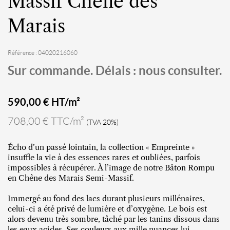
Massif Chêne des
Marais
Référence : 04020216060
Sur commande. Délais : nous consulter.
590,00
€ HT/m²
708,00 € TTC/m²
(TVA 20%)
Écho d’un passé lointain, la collection « Empreinte »
insuffle la vie à des essences rares et oubliées, parfois
impossibles à récupérer. À l’image de notre Bâton Rompu
en Chêne des Marais Semi-Massif.
Immergé au fond des lacs durant plusieurs millénaires,
celui-ci a été privé de lumière et d’oxygène. Le bois est
alors devenu très sombre, tâché par les tanins dissous dans
les eaux acides. Ses couleurs aux mille nuances lui