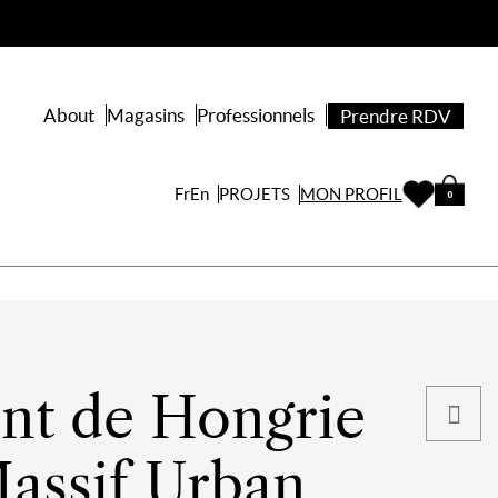
About
Magasins
Professionnels
Prendre RDV
PROJETS
Fr
En
MON PROFIL
0
int de Hongrie
assif Urban