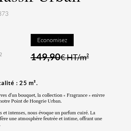
373
Economisez
149,90
²
€ HT/m²
alité : 25 m².
luves d'un bouquet, la collection « Fragrance » enivre
notre Point de Hongrie Urban.
s et intenses, nous évoque un parfum cuiré. La
ère une atmosphère feutrée et intime, offrant une
.