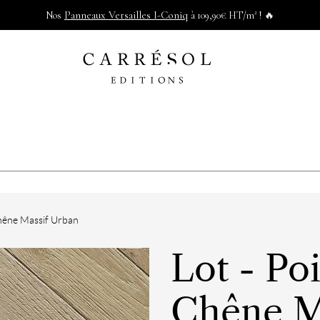
Panneaux Versailles I-Coniq
Nos
à 109,90€ HT/m² ! 🔥
Chêne Massif Urban
Lot - Po
Chêne M