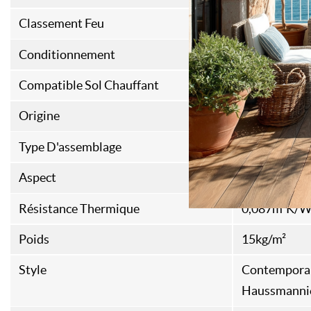
Classement Feu
DFL-S1
Conditionnement
1
Compatible Sol Chauffant
Non
Origine
Fabrication 
Type D'assemblage
Rainures et 
Aspect
Brossé main
Résistance Thermique
0,087m²K/
Poids
15kg/m²
Style
Contempora
Haussmanni