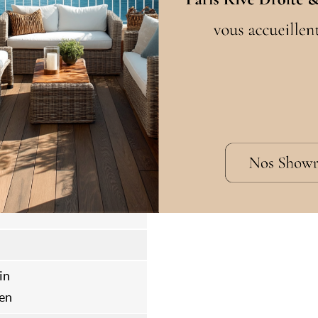
Belgique
Languettes
W
in
en