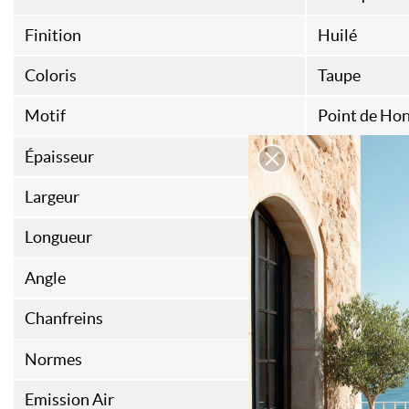
Finition
Huilé
Coloris
Taupe
Motif
Point de Hon
Épaisseur
20 mm
Largeur
100 mm
Longueur
670 mm
Angle
50
Chanfreins
4
Normes
FSC
Emission Air
E1