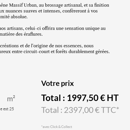
ne Massif Urban, au brossage artisanal, et sa finition
aux nuances suaves et intenses, confèreront à vos
imité absolue.
nos artisans, celui-ci offrira une sensation unique au
matière des éraflures.
créations et de l’origine de nos essences, nous
reux entre circuit-court et forêts durablement gérées.
Votre prix
Total :
1997,50
€ HT
m²
Total :
2397,00
€ TTC*
le est 25
*avec Click & Collect