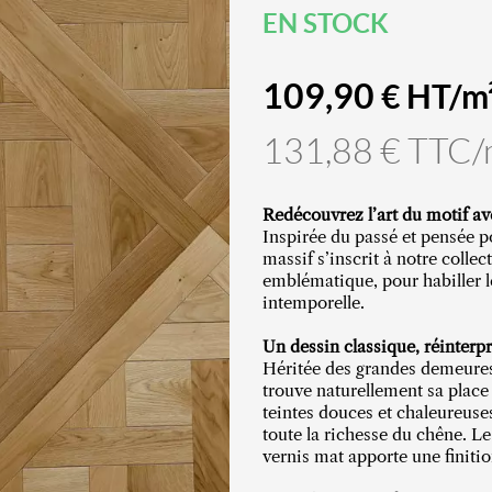
EN STOCK
109,90
€ HT/m
131,88 € TTC
Redécouvrez l’art du motif a
Inspirée du passé et pensée po
massif s’inscrit à notre collec
emblématique, pour habiller 
intemporelle.
Un dessin classique, réinterpr
Héritée des grandes demeures 
trouve naturellement sa place
teintes douces et chaleureuses
toute la richesse du chêne. Le
vernis mat apporte une finitio