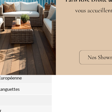
 Européenne
Languettes
W