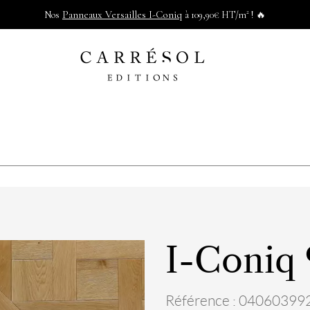
Panneaux Versailles I-Coniq
Nos
à 109,90€ HT/m² ! 🔥
I-Coniq
Référence : 04060399