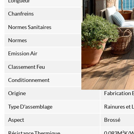
Longueur
980 mm
Chanfreins
4
Normes Sanitaires
A+
Normes
FSC
Emission Air
E1
Classement Feu
DFL-S1
Conditionnement
0,96
Origine
Fabrication
Type D'assemblage
Rainures et 
Aspect
Brossé
Résistance Thermique
0,083M²K/