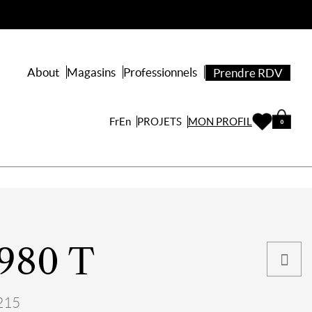
About
Magasins
Professionnels
Prendre RDV
PROJETS
Fr
En
MON PROFIL
0
 980 T
215