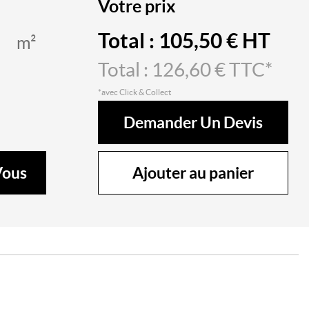
Votre prix
Total :
105,50
€ HT
m²
Total :
126,60
€ TTC*
*avec Click & Collect
Demander Un Devis
Ajouter au panier
Vous