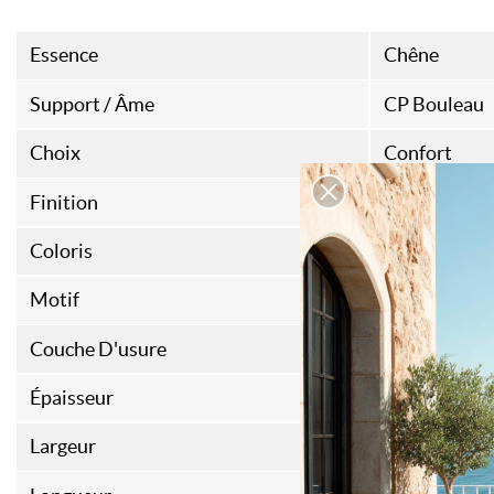
Essence
Chêne
Support / Âme
CP Bouleau
Choix
Confort
Finition
Vernis
Coloris
Naturel
Motif
Panneau Vers
Couche D'usure
4 mm
Épaisseur
15 mm
Largeur
980 mm