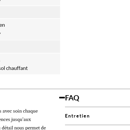
en
y
1
ol chauffant
FAQ
s avec soin chaque
Entretien
sences jusqu’aux
au détail nous permet de