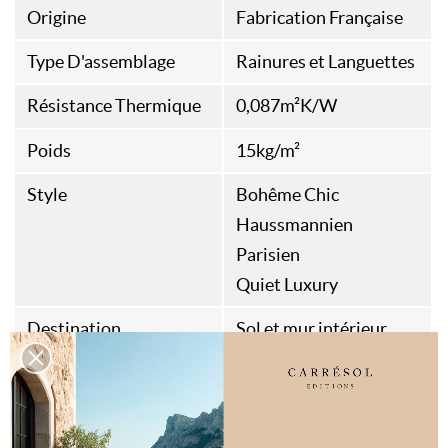
Origine
Fabrication Française
Type D'assemblage
Rainures et Languettes
Résistance Thermique
0,087m²K/W
Poids
15kg/m²
Style
Bohême Chic
Haussmannien
Parisien
Quiet Luxury
Destination
Sol et mur intérieur
Spécificités
Classe 33