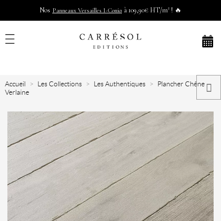
Nos
à 109,90€ HT/m² ! 🔥
Panneaux Versailles I-Coniq
Accueil
Les Collections
Les Authentiques
Plancher Chêne
Verlaine