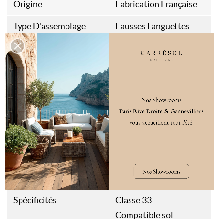
Origine
Fabrication Française
Type D'assemblage
Fausses Languettes
Aspect
Rives abimées et
vieillissement de
surface
Résistance Thermique
0,087m²K/W
Poids
15kg/m²
Style
Haussmannien
Quiet Luxury
Destination
Sol intérieur
Spécificités
Classe 33
Compatible sol