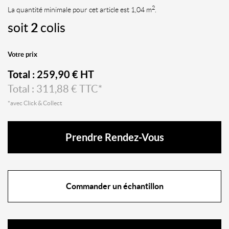
2
La quantité minimale pour cet article est 1,04 m
.
soit
2
colis
Votre prix
Total :
259,90
€ HT
Total :
311,88
€ TTC*
*avec Click & Collect
Prendre Rendez-Vous
Commander un échantillon