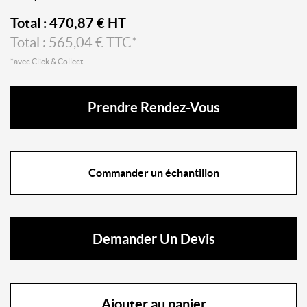
Total :
470,87
€ HT
Total :
565,04
€ TTC*
*avec Click & Collect
Prendre Rendez-Vous
Commander un échantillon
Demander Un Devis
Ajouter au panier