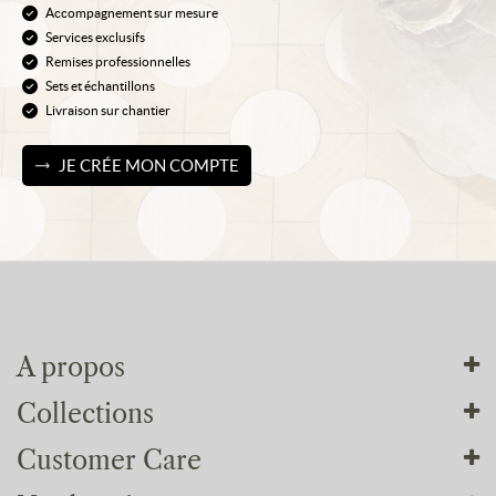
Accompagnement sur mesure
Services exclusifs
Remises professionnelles
Sets et échantillons
Livraison sur chantier
JE CRÉE MON COMPTE
A propos
Collections
Tout sur nous
Customer Care
Nos ateliers
Nos collections