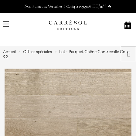
Nos
à 109,90€ HT/m² ! 🔥
Panneaux Versailles I-Coniq
Accueil
Offres spéciales
Lot - Parquet Chêne Contrecollé Corn
92