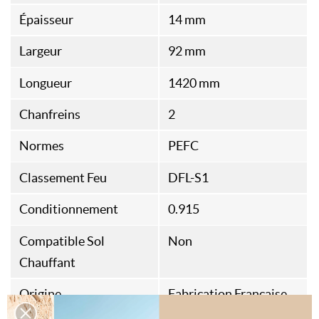
Épaisseur
14 mm
Largeur
92 mm
Longueur
1420 mm
Chanfreins
2
Normes
PEFC
Classement Feu
DFL-S1
Conditionnement
0.915
Compatible Sol
Non
Chauffant
Origine
Fabrication Française