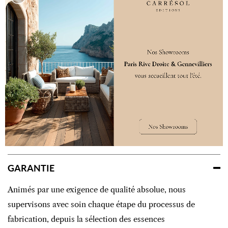
Type D'assemblage
Rainures et Languettes
Style
Contemporain
Destination
Sol intérieur
Spécificités
Classe 23/31
DÉCLINAISONS
GARANTIE
Animés par une exigence de qualité absolue, nous
supervisons avec soin chaque étape du processus de
fabrication, depuis la sélection des essences