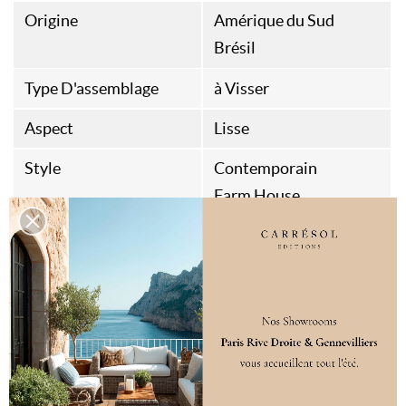
Origine
Amérique du Sud
Brésil
Type D'assemblage
à Visser
Aspect
Lisse
Style
Contemporain
Farm House
Spécificités
Extrêmement dense
Résistant aux insectes
et champignons