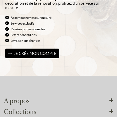
décoration et de la rénovation, profitez d’un service sur
mesure.
Accompagnement sur mesure
Services exclusifs
Remises professionnelles
Sets et échantillons
Livraison sur chantier
JE CRÉE MON COMPTE
A propos
Collections
Tout sur nous