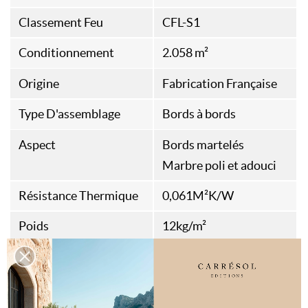
Classement Feu
CFL-S1
Conditionnement
2.058 m²
Origine
Fabrication Française
Type D'assemblage
Bords à bords
Aspect
Bords martelés
Marbre poli et adouci
Résistance Thermique
0,061M²K/W
Poids
12kg/m²
Style
Art Déco
Contemporain
Maximalisme