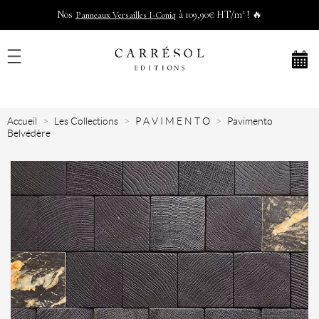
Nos
à 109,90€ HT/m² ! 🔥
Panneaux Versailles I-Coniq
Accueil
Les Collections
P A V I M E N T O
Pavimento
Belvédère