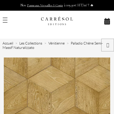
Nos
à 109,90€ HT/m² ! 🔥
Panneaux Versailles I-Coniq
Accueil
Les Collections
Vénitienne
Palladio Chêne Semi-
Massif Naturalizzato