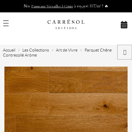
Nos
à 109,90€ HT/m² ! 🔥
Panneaux Versailles I-Coniq
Accueil
Les Collections
Art de Vivre
Parquet Chêne
Contrecollé Arôme