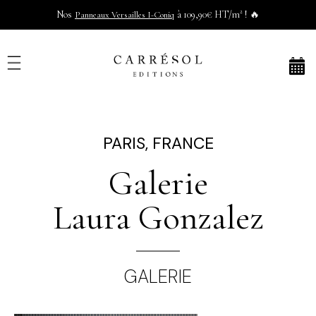
Nos
à 109,90€ HT/m² ! 🔥
Panneaux Versailles I-Coniq
PARIS, FRANCE
Galerie
Laura Gonzalez
GALERIE