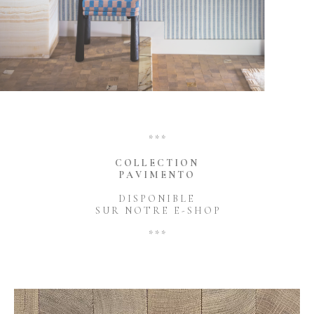
* * *
C O L L E C T I O N
P A V I M E N T O
D I S P O N I B L E
S U R N O T R E E - S H O P
* * *