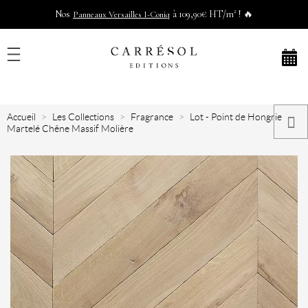
Nos
à 109,90€ HT/m² ! 🔥
Panneaux Versailles I-Coniq
Accueil
Les Collections
Fragrance
Lot - Point de Hongrie
Martelé Chêne Massif Molière