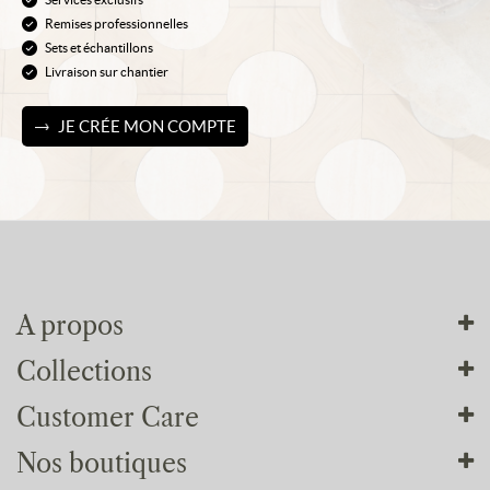
Remises professionnelles
Sets et échantillons
Livraison sur chantier
JE CRÉE MON COMPTE
A propos
Collections
Tout sur nous
Customer Care
Nos ateliers
Nos collections
Nos engagements
Nos boutiques
Parquets
Conditions générales