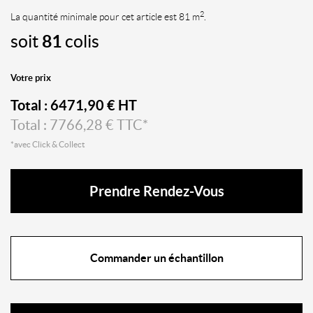
2
La quantité minimale pour cet article est 81 m
.
soit
81
colis
Votre prix
Total :
6471,90
€ HT
Total :
7766,28
€ TTC*
*avec Click & Collect
Prendre Rendez-Vous
Commander un échantillon