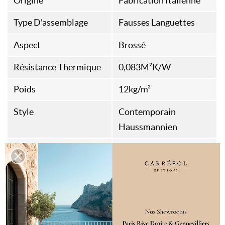
Origine
Fabrication Italienne
Type D'assemblage
Fausses Languettes
Aspect
Brossé
Résistance Thermique
0,083M²K/W
Poids
12kg/m²
Style
Contemporain
Haussmannien
Destination
Sol intérieur
Spécificités
Classe 23/31
Compatible sol
chauffant