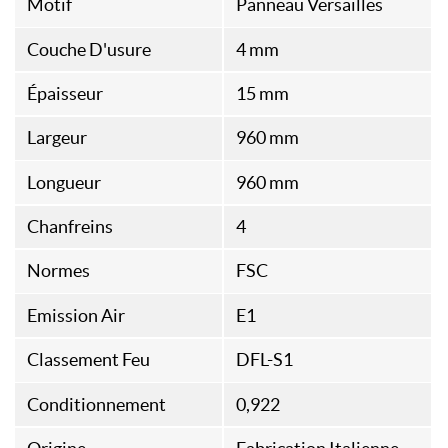
Motif
Panneau Versailles
Couche D'usure
4 mm
Épaisseur
15 mm
Largeur
960 mm
Longueur
960 mm
Chanfreins
4
Normes
FSC
Emission Air
E1
Classement Feu
DFL-S1
Conditionnement
0,922