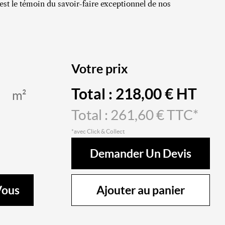
est le témoin du savoir-faire exceptionnel de nos
Votre prix
Total :
218,00
€ HT
m²
Total :
261,60
€ TTC*
*avec Click & Collect
Demander Un Devis
Ajouter au panier
Vous