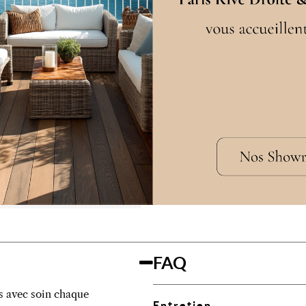
brossé, trace de sciage
W
térieur
FAQ
s avec soin chaque
Entretien