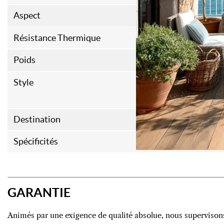
Aspect
Usé, arraché 
Résistance Thermique
0,087m²K/
Poids
15kg/m²
Style
Chalet
Farm House
Destination
Sol et mur in
Spécificités
Classe 33
GARANTIE
Animés par une exigence de qualité absolue, nous supervison