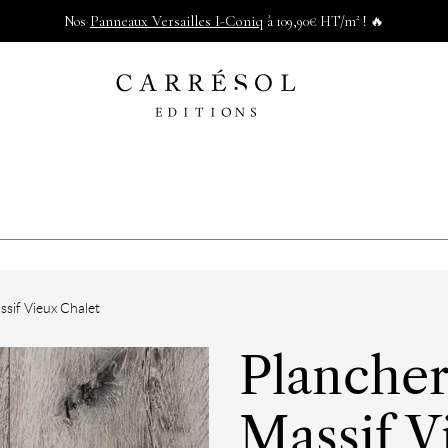
Panneaux Versailles I-Coniq
Nos
à 109,90€ HT/m² ! 🔥
ssif Vieux Chalet
Plancher
Massif V